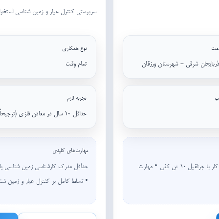
سرپرستی کنترل عیار و زمین شناسی استخر
مت
نوع همکاری
ذربایجان شرقی - شهرستان ورزقان
تمام وقت
ب
تجربه لازم
حداقل ۱۰ سال در معادن فلزی (ترجیحاً طلا)
مهارت‌های کلیدی
دارای گواهی نامه پایه یک و ویژه جرثقیل • حداقل ۵ سال تجربه کار با جرثقیل ۱۰ تن کفی • مهارت
• تسلط کامل بر کنترل عیار و زمین شن