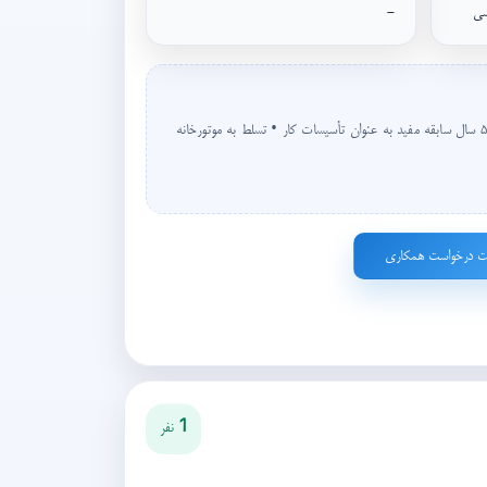
-
مدرک تحصیلی: حداقل دیپلم • حداقل ۵ سال سابقه مفید به عنوان تأسیسات کار • تسلط به موتورخانه
ت درخواست همکاری
1 نفر