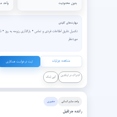
بدون محدودیت
واحد من
مهارت‌های کلیدی
تکمیل دقیق اطلاعات فردی و تماس • بارگذاری رزومه به روز • ذ
موردنظر
مشاهده جزئیات
ثبت درخواست همکاری
اشتراک در لینکدین
کپی لینک
واحد منابع انسانی
حضوری
راننده جرثقیل