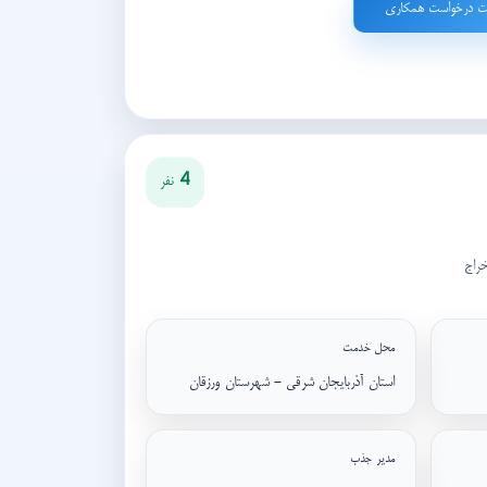
ت درخواست همکاری
4 نفر
راج
محل خدمت
استان آذربایجان شرقی - شهرستان ورزقان
مدیر جذب