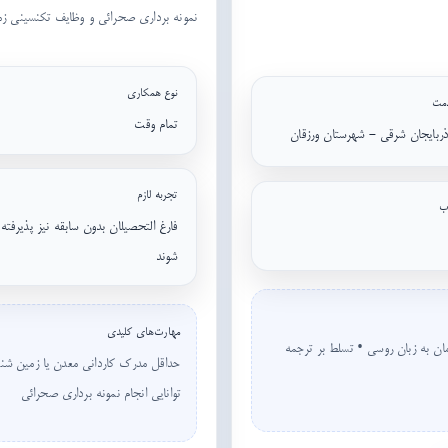
نمونه برداری صحرائی و وظایف تکنسینی ز
نوع همکاری
مت
تمام وقت
ذربایجان شرقی - شهرستان ورزقان
تجربه لازم
ب
فارغ التحصیلان بدون سابقه نیز پذیرفته
شوند
مهارت‌های کلیدی
ان به زبان روسی • تسلط بر ترجمه
حداقل مدرک کاردانی معدن یا زمین شناس
توانایی انجام نمونه برداری صحرائی