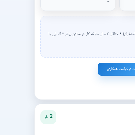
-
حداقل مدرک کارشناسی معدن (گرایش استخراج) • حداقل ۳ سال سابقه کار در معادن روباز • آشنایی با
ت درخواست همکاری
2 نفر