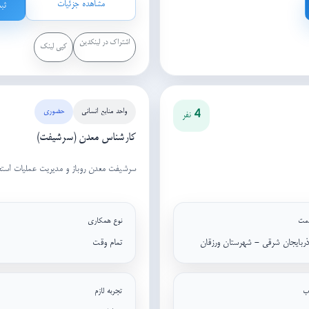
مشاهده جزئیات
ثب
اشتراک در لینکدین
کپی لینک
واحد منابع انسانی
حضوری
4 نفر
کارشناس معدن (سرشیفت)
سرشیفت معدن روباز و مدیریت عملیات استخ
مت
نوع همکاری
ذربایجان شرقی - شهرستان ورزقان
تمام وقت
ب
تجربه لازم